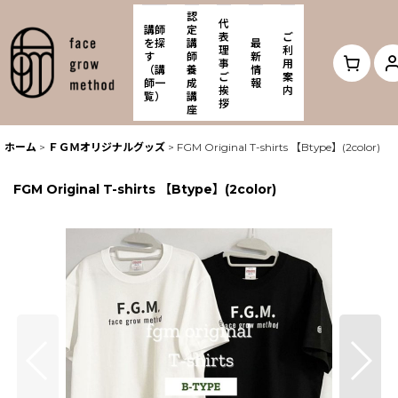
認
代
講師
定
表
ご
を探
講
最
理
利
す
師
新
事
用
（講
養
情
ご
案
師一
成
報
挨
内
覧）
講
拶
座
ホーム
>
ＦＧＭオリジナルグッズ
>
FGM Original T-shirts 【Btype】(2color)
FGM Original T-shirts 【Btype】(2color)